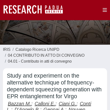
IRIS
Catalogo Ricerca UNIPD
04 CONTRIBUTO IN ATTO DI CONVEGNO
04.01 - Contributo in atti di convegno
Study and experiment on the
alternative technique of frequency-
dependent squeezing generation with
EPR entanglement for Virgo
Bazzan M.
;
Calloni E.
;
Ciani G.
;
Conti
L.
;
D'Angelo B.
;
Gennai A.
;
Nguyen