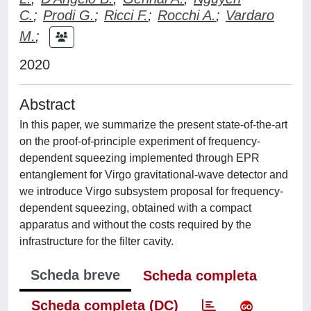
C.
;
Prodi G.
;
Ricci F.
;
Rocchi A.
;
Vardaro
M.
;
2020
Abstract
In this paper, we summarize the present state-of-the-art
on the proof-of-principle experiment of frequency-
dependent squeezing implemented through EPR
entanglement for Virgo gravitational-wave detector and
we introduce Virgo subsystem proposal for frequency-
dependent squeezing, obtained with a compact
apparatus and without the costs required by the
infrastructure for the filter cavity.
Scheda breve
Scheda completa
Scheda completa (DC)