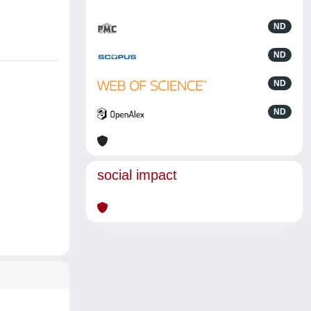
ND
ND
ND
ND
social impact