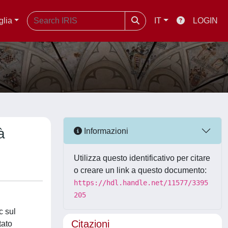
glia
IT
LOGIN
à
Informazioni
Utilizza questo identificativo per citare
o creare un link a questo documento:
https://hdl.handle.net/11577/3395
205
c sul
Citazioni
tato