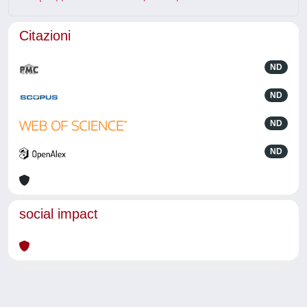
Citazioni
ND
ND
ND
ND
social impact