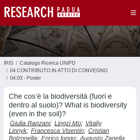
IRIS
Catalogo Ricerca UNIPD
04 CONTRIBUTO IN ATTO DI CONVEGNO
04.03 - Poster
Che cos’è la biodiversità (fuori e
dentro al suolo)? What is biodiversity
(even in the soil)?
Giulia Ranzani
;
Lingzi Mo
;
Vitaliy
Linnyk
;
Francesca Visentin
;
Cristian
Bolzonella
;
Enrico longo
;
Augusto Zanella