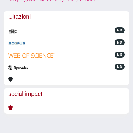
Citazioni
ND
ND
ND
ND
social impact