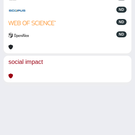
ND
ND
ND
social impact
Powered by
IRIS
-
about IRIS
-
Utilizzo dei cookie
-
Privacy
Copyright © 2026