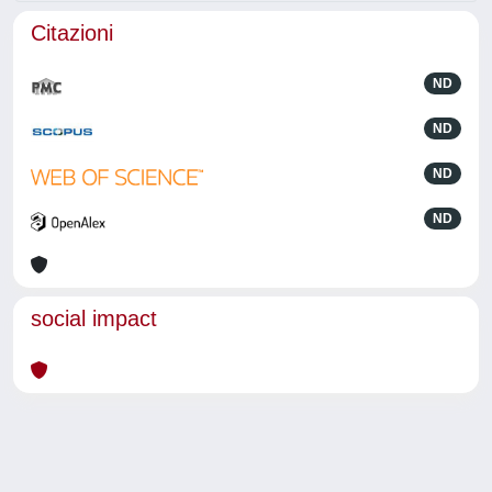
Citazioni
ND
ND
ND
ND
social impact