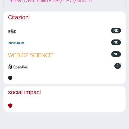
https://hdl.handle.net/11577/3418113
Citazioni
ND
ND
ND
0
social impact