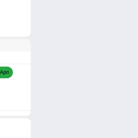
/Apri