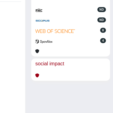
ND
ND
8
4
social impact