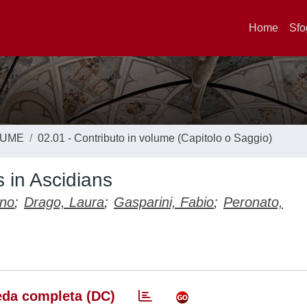
Home
Sfo
LUME
02.01 - Contributo in volume (Capitolo o Saggio)
 in Ascidians
ano
;
Drago, Laura
;
Gasparini, Fabio
;
Peronato,
da completa (DC)