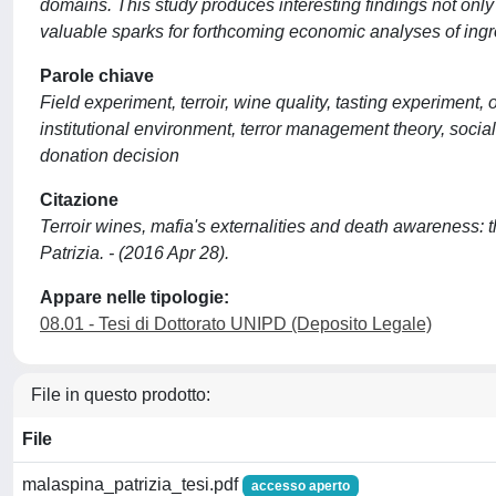
domains. This study produces interesting findings not only f
valuable sparks for forthcoming economic analyses of ingrou
Parole chiave
Field experiment, terroir, wine quality, tasting experiment, 
institutional environment, terror management theory, social i
donation decision
Citazione
Terroir wines, mafia's externalities and death awareness:
Patrizia. - (2016 Apr 28).
Appare nelle tipologie:
08.01 - Tesi di Dottorato UNIPD (Deposito Legale)
File in questo prodotto:
File
malaspina_patrizia_tesi.pdf
accesso aperto