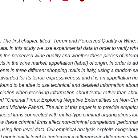
The first chapter, titled "Terroir and Perceived Quality of Wine
ta. In this study we use experimental data in order to verify wh
 on the perceived wine quality and whether these pieces of inform
cts in the wine market: appellation (label) of origin. In order to a
nts in three different shopping malls in Italy, using a random s
warded for its terroir expressiveness and it is an appellation no
nd to be able to use technical and detailed information about t
eciation when receiving information about terroir rather than abou
tled "Criminal Firms: Exploring Negative Externalities on Non-Cr
and Michele Fabrizi. The aim of this paper is to provide empiric
 of firms connected with mafia-type criminal organizations loc
 how these criminal firms affect non-criminal competitors’ perform
by using firm-level data. Our empirical analysis exploits exogeno
municipality level to implement a difference-in-difference strat