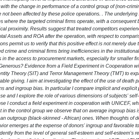
ith the change in performance of a control group of (non-crimin
ve not been affected by these police operations. . The underlying 
es where the targeted criminal firms operate, with a consequent 
ical proximity. Results suggest that treated competitors experie
Total Assets and ROA after the operation, with respect to compar
s permit us to verify that this positive effect is not merely due 
d crime and criminal firms bring inefficiencies in the institutiona
in the access to procurement markets, especially for smaller fi
Generous? Evidence from a Field Experiment in Cooperation wi
Identity Theory (SIT) and Terror Management Theory (TMT) to ex
e giving. I aim at investigating the effect of the use of death p
 and ingroup bias. In particular I compare implicit and explicit 
se and I explore the role of various dimensions of subjects' self
rpose I conduct a field experiment in cooperation with UNICEF, w
t in the control group we observe that on average ingroup bias is
than outgroup (black-skinned - African) ones. When thoughts of d
ehavior emerges at the expense of donors' ingroup and favorable 
dently from the level of general self-esteem and self-esteem’s r