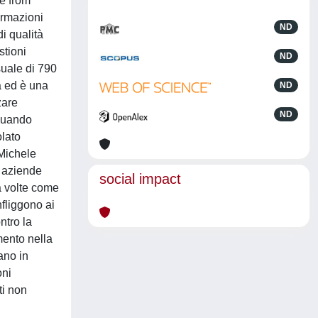
ce from
ormazioni
ND
i qualità
stioni
ND
suale di 790
a ed è una
ND
zare
ND
 quando
olato
 Michele
i aziende
social impact
ma volte come
nfliggono ai
ntro la
mento nella
ano in
oni
ti non