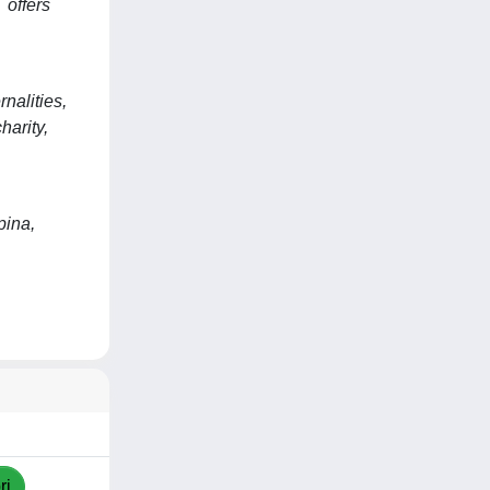
 offers
rnalities,
harity,
pina,
ri