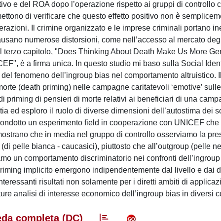
ivo e del ROA dopo l’operazione rispetto ai gruppi di controllo 
rmettono di verificare che questo effetto positivo non è semplice
azioni. Il crimine organizzato e le imprese criminali portano in
causano numerose distorsioni, come nell’accesso al mercato degl
. Il terzo capitolo, "Does Thinking About Death Make Us More G
F", è a firma unica. In questo studio mi baso sulla Social Iden
l fenomeno dell’ingroup bias nel comportamento altruistico. I
i morte (death priming) nelle campagne caritatevoli ‘emotive’ sull
o di priming di pensieri di morte relativi ai beneficiari di una cam
ttia ed esploro il ruolo di diverse dimensioni dell’autostima dei s
, ho condotto un esperimento field in cooperazione con UNICEF che
io mostrano che in media nel gruppo di controllo osserviamo la pr
(di pelle bianca - caucasici), piuttosto che all’outgroup (pelle ne
amo un comportamento discriminatorio nei confronti dell’ingroup
el priming implicito emergono indipendentemente dal livello e dai 
teressanti risultati non solamente per i diretti ambiti di applicaz
ture analisi di interesse economico dell’ingroup bias in diversi c
da completa (DC)