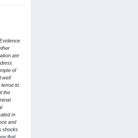
: Evidence
ether
ation are
ddress
ample of
t well
erroir to
t the
iminal
al
ated in
ance and
us shocks
egy that