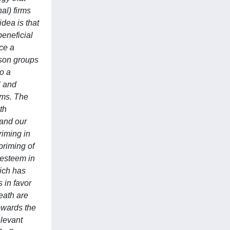
al) firms
idea is that
beneficial
nce a
ison groups
to a
l and
rms. The
th
pand our
riming in
priming of
-esteem in
hich has
 in favor
eath are
towards the
elevant