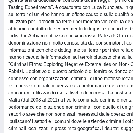
Questa tesi di dottorato e' composta da tre saggi. Il primo c
Tasting Experiments", è coautorato con Luca Nunziata. In que
sul terroir di un vino hanno un effetto causale sulla qualità
utilizzato per i prodotti da terroir nel mercato vinicolo: la d
abbiamo condotto due esperimenti di degustazione in tre di
individui. Abbiamo utilizzato un vino rosso Palizzi IGT in qu
denominazione non molto conosciuta dai consumatori. I consu
informazioni tecniche e dettagliate sul terroir per inferir
hanno ricevuto le informazioni sul terroir piuttosto che sulla
"Criminal Firms: Exploring Negative Externalities on Non- 
Fabrizi. L’obiettivo di questo articolo è di fornire eviden
connesse con organizzazioni criminali di tipo mafioso locali
le imprese criminali influenzano la performance dei concorre
concorrenti utilizzando dati a livello di impresa. La nostra a
Mafia (dal 2008 al 2011) a livello comunale per implementa
performance delle aziende non criminali con quello di un g
settori o aree che non sono stati interessati dalle operazion
‘puliscano’ i settori e i comuni dove le aziende criminali c
criminali localizzati in prossimità geografica. I risultati su