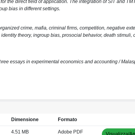
or the direct field of application. The integration of SIT and TMT
p bias in different settings.
organized crime, mafia, criminal firms, competition, negative exte
dentity theory, ingroup bias, prosocial behavior, death stimuli, c
 three essays in experimental economics and accounting / Malas
Dimensione
Formato
4.51 MB
Adobe PDF
Visualizza/Ap