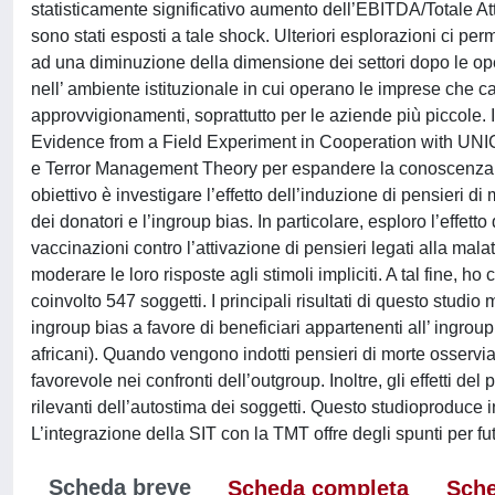
statisticamente significativo aumento dell’EBITDA/Totale Att
sono stati esposti a tale shock. Ulteriori esplorazioni ci pe
ad una diminuzione della dimensione dei settori dopo le oper
nell’ ambiente istituzionale in cui operano le imprese che 
approvvigionamenti, soprattutto per le aziende più piccole
Evidence from a Field Experiment in Cooperation with UNICE
e Terror Management Theory per espandere la conoscenza de
obiettivo è investigare l’effetto dell’induzione di pensieri d
dei donatori e l’ingroup bias. In particolare, esploro l’effett
vaccinazioni contro l’attivazione di pensieri legati alla mala
moderare le loro risposte agli stimoli impliciti. A tal fine
coinvolto 547 soggetti. I principali risultati di questo stud
ingroup bias a favore di beneficiari appartenenti all’ ingroup 
africani). Quando vengono indotti pensieri di morte osservi
favorevole nei confronti dell’outgroup. Inoltre, gli effetti d
rilevanti dell’autostima dei soggetti. Questo studioproduce in
L’integrazione della SIT con la TMT offre degli spunti per fu
Scheda breve
Scheda completa
Sche