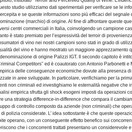
apitolo, intitolato "Terroir and Perceived Quality of Wine: Eviden
sto studio utilizziamo dati sperimentali per verificare se le inf
 percepita e se queste informazioni sono più efficaci del segnale d
enominazione (marchio) di origine. Al fine di affrontare queste que
versi centri commerciali in Italia, coinvolgendo un campione ca
anto è stato premiato per l’espressività del terroir di provenienz
matori di vino nei nostri campioni sono stati in grado di utiliz
e la qualità del vino e hanno mostrato un maggiore apprezzamento
 denominazione di origine Palizzi IGT. Il secondo capitolo è intit
Criminal Competitors" ed è coautorato con Antonio Parbonetti e
za empirica delle conseguenze economiche dovute alla presenza d
zzate in aree sviluppate. In particolare, verifichiamo per la pri
nti non criminali ed investighiamo le esternalità negative che i
nalisi empirica sfrutta gli shock esogeni imposti da operazioni co
re una strategia difference-in-difference che compara il cambia
ruppo di controllo composto da aziende (non criminali) che oper
i di polizia considerate. L’ idea sottostante è che queste operazi
olpite operano, con un conseguente effetto benefico sui concorren
ggeriscono che i concorrenti trattati presentano un considerevole e