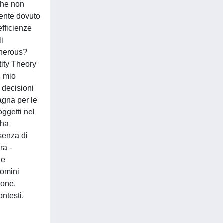
che non
mente dovuto
efficienze
i
enerous?
tity Theory
l mio
e decisioni
pagna per le
oggetti nel
 ha
esenza di
ra -
 e
domini
ione.
ontesti.