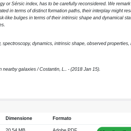
ogy or Sérsic index, has to be carefully reconsidered. We remark
ated in terms of distinct formation paths, their interplay might resu
-like bulges in terms of their intrinsic shape and dynamical sta
es.
, spectroscopy, dynamics, intrinsic shape, observed properties, 
 nearby galaxies / Costantin, L.. - (2018 Jan 15).
Dimensione
Formato
20.54 MB
Adobe PDF