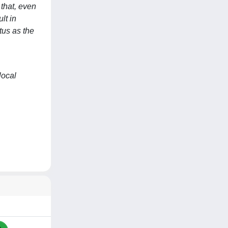
 that, even
lt in
tus as the
local