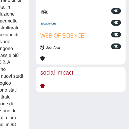
sferoidi, di
te. In
ND
oluzione
 permette
ND
trutturali
buzione di
ND
 varie
ND
vengono
lassie più
.2. A
eno
social impact
 nuovi studi
logico
ono stati
ttrale
ione di
zione di
alla loro
di in 83