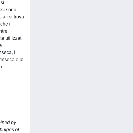
isi
ssi sono
iali si trova
che il
ntre
e utilizzati
e
nseca, I
rinseca e lo
i.
mined by
 bulges of