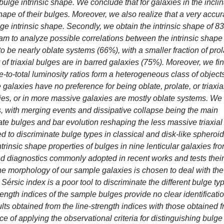
ulge intrinsic shape. We conclude that for galaxies in the inclin
shape of their bulges. Moreover, we also realize that a very accur
ge intrinsic shape. Secondly, we obtain the intrinsic shape of 8
am to analyze possible correlations between the intrinsic shape
o be nearly oblate systems (66%), with a smaller fraction of prol
of triaxial bulges are in barred galaxies (75%). Moreover, we fin
e-to-total luminosity ratios form a heterogeneous class of object
 galaxies have no preference for being oblate, prolate, or triaxia
axies, or in more massive galaxies are mostly oblate systems. W
s, with merging events and dissipative collapse being the main
te bulges and bar evolution reshaping the less massive triaxial
ied to discriminate bulge types in classical and disk-like spheroi
ntrinsic shape properties of bulges in nine lenticular galaxies fr
 diagnostics commonly adopted in recent works and tests their 
he morphology of our sample galaxies is chosen to deal with th
érsic index is a poor tool to discriminate the different bulge ty
ength indices of the sample bulges provide no clear identificatio
lts obtained from the line-strength indices with those obtained 
 of applying the observational criteria for distinguishing bulge