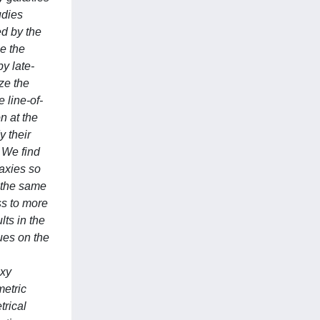
udies
ed by the
be the
y late-
ze the
 line-of-
on at the
y their
 We find
laxies so
s the same
ss to more
lts in the
ues on the
axy
metric
trical