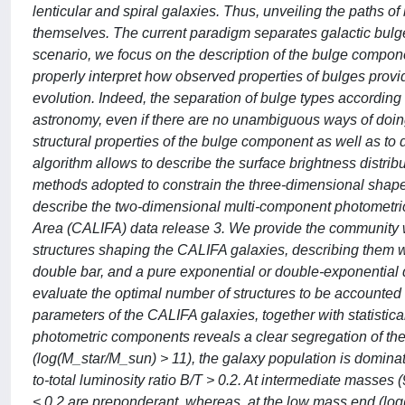
lenticular and spiral galaxies. Thus, unveiling the paths o
themselves. The current paradigm separates galactic bulges
scenario, we focus on the description of the bulge compone
properly interpret how observed properties of bulges provi
evolution. Indeed, the separation of bulge types accordin
astronomy, even if there are no unambiguous ways of doing 
structural properties of the bulge component as well as t
algorithm allows to describe the surface brightness distrib
methods adopted to constrain the three-dimensional shape o
describe the two-dimensional multi-component photometric 
Area (CALIFA) data release 3. We provide the community wit
structures shaping the CALIFA galaxies, describing them wi
double bar, and a pure exponential or double-exponentia
evaluate the optimal number of structures to be accounted f
parameters of the CALIFA galaxies, together with statistical 
photometric components reveals a clear segregation of the 
(log(M_star/M_sun) > 11), the galaxy population is domina
to-total luminosity ratio B/T > 0.2. At intermediate masse
< 0.2 are preponderant, whereas, at the low mass end (log(