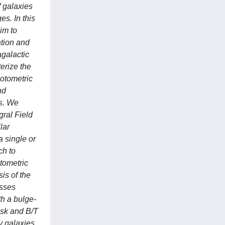
f galaxies
s. In this
im to
ation and
agalactic
erize the
hotometric
nd
is. We
ral Field
lar
a single or
ch to
otometric
sis of the
asses
th a bulge-
isk and B/T
y galaxies