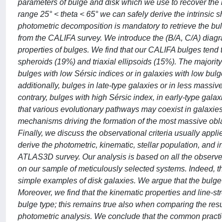
parameters of bulge and disk which we use to recover the b
range 25° < theta < 65° we can safely derive the intrinsic 
photometric decomposition is mandatory to retrieve the bul
from the CALIFA survey. We introduce the (B/A, C/A) diagr
properties of bulges. We find that our CALIFA bulges tend t
spheroids (19%) and triaxial ellipsoids (15%). The majority 
bulges with low Sérsic indices or in galaxies with low bulg
additionally, bulges in late-type galaxies or in less massive
contrary, bulges with high Sérsic index, in early-type gal
that various evolutionary pathways may coexist in galaxie
mechanisms driving the formation of the most massive obla
Finally, we discuss the observational criteria usually appl
derive the photometric, kinematic, stellar population, and i
ATLAS3D survey. Our analysis is based on all the observed
on our sample of meticulously selected systems. Indeed, t
simple examples of disk galaxies. We argue that the bulge S
Moreover, we find that the kinematic properties and line-str
bulge type; this remains true also when comparing the resu
photometric analysis. We conclude that the common practice