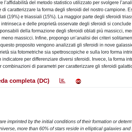
l’affidabilità del metodo statistico utilizzato per svolgere l’anal
di caratterizzare la forma degli sferoidi del nostro campione. E
ti (19%) e triassiali (15%). La maggior parte degli sferoidi triass
 intrinseca e delle proprietà osservate degli sferoidi si conclude 
onsabili della formazione degli sferoidi oblati più massicci, me
i meno massicci. Infine, propongo un’analisi dei criteri solitament
 A questo proposito vengono analizzati gli sferoidi in nove galassi
età sia fotometriche sia spettroscopiche e sulla loro forma intri
indicatore per differenziare diversi sferoidi. Invece, la forma int
ombinazioni di parametri per caratterizzare gli sferoidi galattic
da completa (DC)
e imprinted by the initial conditions of their formation or deter
Universe, more than 60% of stars reside in elliptical galaxies and