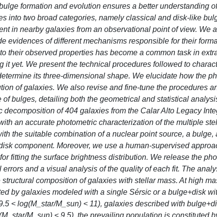
f bulge formation and evolution ensures a better understanding o
 into two broad categories, namely classical and disk-like bulge
nt in nearby galaxies from an observational point of view. We a
de evidences of different mechanisms responsible for their form
g to their observed properties has become a common task in extr
it yet. We present the technical procedures followed to charact
o determine its three-dimensional shape. We elucidate how the p
ution of galaxies. We also revise and fine-tune the procedures a
f bulges, detailing both the geometrical and statistical analys
decomposition of 404 galaxies from the Calar Alto Legacy Integ
h an accurate photometric characterization of the multiple stel
th the suitable combination of a nuclear point source, a bulge, 
l disk component. Moreover, we use a human-supervised approa
or fitting the surface brightness distribution. We release the ph
errors and a visual analysis of the quality of each fit. The analy
structural composition of galaxies with stellar mass. At high m
ted by galaxies modeled with a single Sérsic or a bulge+disk wi
s (9.5 < log(M_star/M_sun) < 11), galaxies described with bulge+d
M_star/M_sun) < 9.5), the prevailing population is constituted b