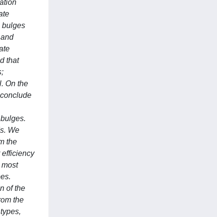
ation
ate
3 bulges
 and
ate
d that
s;
l. On the
e conclude
 bulges.
ds. We
om the
efficiency
e most
pes.
n of the
from the
 types,