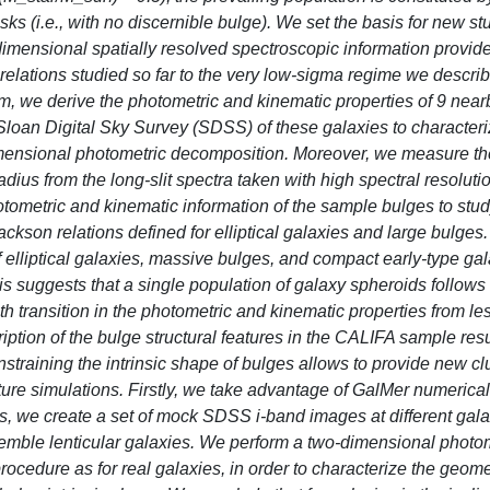
ks (i.e., with no discernible bulge). We set the basis for new st
dimensional spatially resolved spectroscopic information provid
g relations studied so far to the very low-sigma regime we descri
m, we derive the photometric and kinematic properties of 9 nearb
Sloan Digital Sky Survey (SDSS) of these galaxies to characteri
imensional photometric decomposition. Moreover, we measure the
 radius from the long-slit spectra taken with high spectral resoluti
tometric and kinematic information of the sample bulges to stud
kson relations defined for elliptical galaxies and large bulges.
f elliptical galaxies, massive bulges, and compact early-type ga
sis suggests that a single population of galaxy spheroids follow
h transition in the photometric and kinematic properties from le
ption of the bulge structural features in the CALIFA sample resu
straining the intrinsic shape of bulges allows to provide new cl
ture simulations. Firstly, we take advantage of GalMer numerical
hus, we create a set of mock SDSS i-band images at different gal
resemble lenticular galaxies. We perform a two-dimensional photo
cedure as for real galaxies, in order to characterize the geome