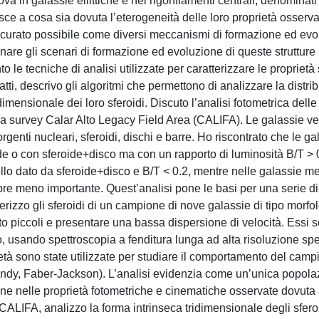
va in galassie ellittiche e nei rigonfiamenti centrali, denominati 
osce a cosa sia dovuta l’eterogeneità delle loro proprietà osserva
ccurato possibile come diversi meccanismi di formazione ed ev
inare gli scenari di formazione ed evoluzione di queste strutture
e tecniche di analisi utilizzate per caratterizzare le proprietà s
tti, descrivo gli algoritmi che permettono di analizzare la distri
dimensionale dei loro sferoidi. Discuto l’analisi fotometrica delle
la survey Calar Alto Legacy Field Area (CALIFA). Le galassie 
enti nucleari, sferoidi, dischi e barre. Ho riscontrato che le ga
 o con sferoide+disco ma con un rapporto di luminosità B/T > 0
lo dato da sferoide+disco e B/T < 0.2, mentre nelle galassie m
e meno importante. Quest’analisi pone le basi per una serie di
terizzo gli sferoidi di un campione di nove galassie di tipo morfo
to piccoli e presentare una bassa dispersione di velocità. Essi s
o, usando spettroscopia a fenditura lunga ad alta risoluzione spe
età sono state utilizzate per studiare il comportamento del camp
mendy, Faber-Jackson). L’analisi evidenzia come un’unica popola
ione nelle proprietà fotometriche e cinematiche osservate dovuta 
LIFA, analizzo la forma intrinseca tridimensionale degli sferoi