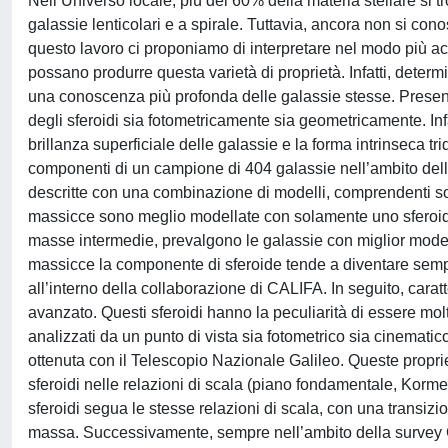
Nell’Universo locale, più del 60% della materia stellare si tro
galassie lenticolari e a spirale. Tuttavia, ancora non si con
questo lavoro ci proponiamo di interpretare nel modo più a
possano produrre questa varietà di proprietà. Infatti, determ
una conoscenza più profonda delle galassie stesse. Presento l
degli sferoidi sia fotometricamente sia geometricamente. Infa
brillanza superficiale delle galassie e la forma intrinseca tri
componenti di un campione di 404 galassie nell’ambito del
descritte con una combinazione di modelli, comprendenti sorg
massicce sono meglio modellate con solamente uno sferoide
masse intermedie, prevalgono le galassie con miglior model
massicce la componente di sferoide tende a diventare sempr
all’interno della collaborazione di CALIFA. In seguito, carat
avanzato. Questi sferoidi hanno la peculiarità di essere mol
analizzati da un punto di vista sia fotometrico sia cinematic
ottenuta con il Telescopio Nazionale Galileo. Queste propri
sferoidi nelle relazioni di scala (piano fondamentale, Kor
sferoidi segua le stesse relazioni di scala, con una transiz
massa. Successivamente, sempre nell’ambito della survey CA