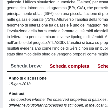
galassie. Utilizzo simulazioni numeriche (Galmer) per testare 
geometrica. Introduco il diagramma (B/A, C/A), che permette 
principalmente oblati (66%), con una piccola frazione di prola
nelle galassie barrate (75%). Attraverso l’analisi della forma
fenomeno di interazione tra galassie è uno dei maggiori resp
l’evoluzione della barra tende a formare gli sferoidi triassial
in letteratura per discriminare diverse tipologie di sferoidi.
nell’ambito del progetto ATLAS3D. L’analisi si basa su propri
risultati evidenziano come l’indice di Sérsic non sia un buon 
stato dinamico dello sferoide vengono proposti come miglior c
Scheda breve
Scheda completa
Sche
Anno di discussione
15-gen-2018
Abstract
The question whether the observed properties of galaxies ar
different evolutionary processes is still open. In the local 