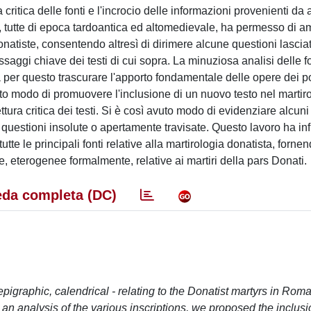
 critica delle fonti e l'incrocio delle informazioni provenienti da a
he, tutte di epoca tardoantica ed altomedievale, ha permesso di a
natiste, consentendo altresì di dirimere alcune questioni lasciat
aggi chiave dei testi di cui sopra. La minuziosa analisi delle fo
za per questo trascurare l'apporto fondamentale delle opere dei p
 dato modo di promuovere l'inclusione di un nuovo testo nel martir
tura critica dei testi. Si è così avuto modo di evidenziare alcuni
e questioni insolute o apertamente travisate. Questo lavoro ha in
tte le principali fonti relative alla martirologia donatista, forne
ze, eterogenee formalmente, relative ai martiri della pars Donati.
da completa (DC)
 epigraphic, calendrical - relating to the Donatist martyrs in Rom
m an analysis of the various inscriptions, we proposed the inclus