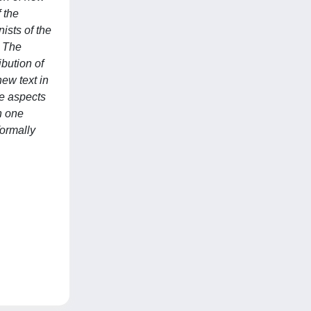
 the
ists of the
. The
ibution of
new text in
me aspects
n one
formally