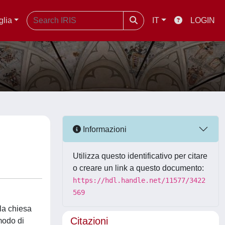
glia
IT
LOGIN
Informazioni
Utilizza questo identificativo per citare
o creare un link a questo documento:
https://hdl.handle.net/11577/3422
569
lla chiesa
Citazioni
modo di