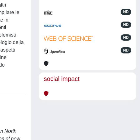
ltri
mpliare le
ND
e in
ND
nti
olemisti
ND
ologio della
 aspetti
ND
fine
ndo
social impact
an North
ion of new