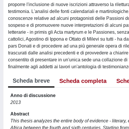
proporre l'inclusione di nuove iscrizioni attraverso la rilettura
testimonia. L'analisi delle fonti calendariali e martirologic
conoscenze relative ad alcuni protagonisti delle Passioni do
sospeso e di promuovere nuove interpretazioni di alcuni pass
letterarie - in primis gli Acta martyrum e le Passiones, sen
cattolici, Agostino di Ippona e Ottato di Milevi su tutti - ha
pars Donati e di procedere ad una più generale opera di rilet
trascurati dalle analisi precedenti e di provvedere a chiarir
consentito di presentare in un'unica sede una collazione di tu
finalmente agli addetti ai lavori un'antologia di testimonian
Scheda breve
Scheda completa
Sche
Anno di discussione
2013
Abstract
This thesis analyzes the entire body of evidence - literary,
Africa between the fourth and sixth centuries. Starting fro