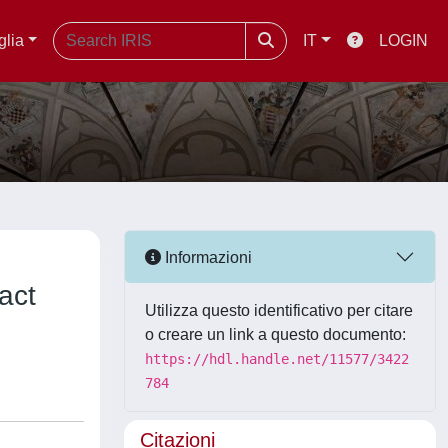
glia
IT
LOGIN
Informazioni
act
Utilizza questo identificativo per citare
o creare un link a questo documento:
https://hdl.handle.net/11577/3422
784
Citazioni