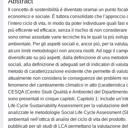
Abstract
Il concetto di sostenibilità è diventato oramai un punto focal
economico e sociale. É tuttora consolidato che l’approccio cor
l’intero ciclo di vita, in modo da poter individuare quali fasi
più efficente ed efficace, senza il rischio di non considerare 
sono ormai assodate varie tecniche tra le quali la più svilup
ambientale. Per gli aspetti sociali e, ancor più, per la valut
alcuni limiti metodologici non ancora risolti. Ad oggi il ca
diversificato su più aspetti, dalla definizione di una metod
sociali, alla definizione di adeguati set di indicatori di val
metodo di caratterizzazione esistente che permette di valutar
attualmente non considera le conseguenze dei problemi resp
fenomeno del cambiamento climatico in atto (caratteristica di
CESQA (Centro Studi Qualità e Ambiente) del Dipartimento di 
sono presentati in cinque capitoli. Capitolo 1: include un’in
Life Cycle Sustainability Assessment per la valutazione della
analizzate le metodologie Social Life Cycle Assessment (SL
ambientali nell’ottica di analisi del ciclo di vita del prodott
pubblicati per gli studi di LCA permettano la valutazione del