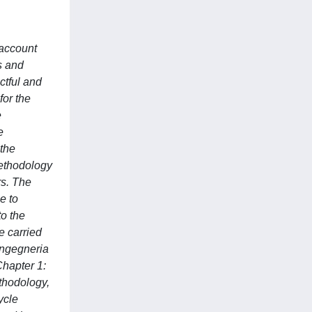
 account
s and
ctful and
for the
e
e
 the
methodology
rs. The
e to
to the
e carried
Ingegneria
Chapter 1:
ethodology,
ycle