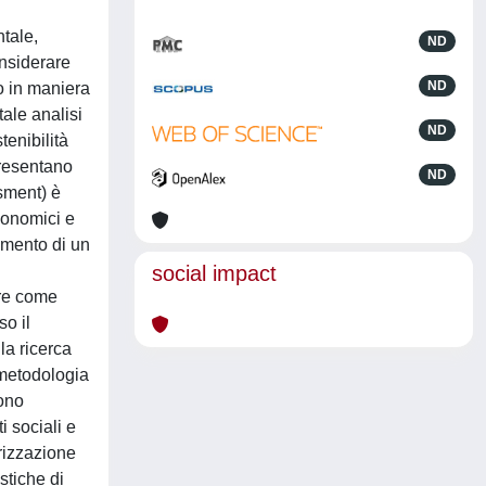
ntale,
ND
onsiderare
ND
to in maniera
tale analisi
ND
tenibilità
 presentano
ND
ssment) è
conomici e
ramento di un
social impact
tre come
so il
la ricerca
 metodologia
gono
 sociali e
erizzazione
stiche di