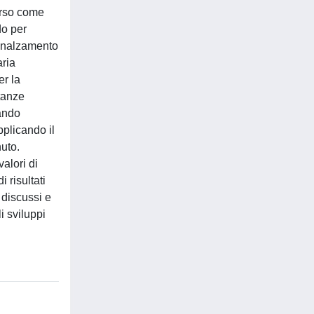
merso come
do per
innalzamento
aria
er la
stanze
tando
pplicando il
nuto.
valori di
 risultati
 discussi e
li sviluppi