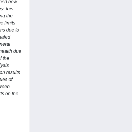
lined how
y: this
ing the
e limits
ms due to
haled
eneral
health due
f the
lysis
on results
lues of
tween
ts on the