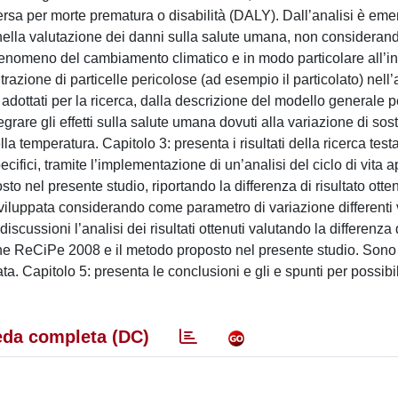
 persa per morte prematura o disabilità (DALY). Dall’analisi è e
i nella valutazione dei danni sulla salute umana, non consideran
 fenomeno del cambiamento climatico e in modo particolare all’
razione di particelle pericolose (ad esempio il particolato) nell’
i adottati per la ricerca, dalla descrizione del modello generale p
grare gli effetti sulla salute umana dovuti alla variazione di so
la temperatura. Capitolo 3: presenta i risultati della ricerca tes
pecifici, tramite l’implementazione di un’analisi del ciclo di vita a
 nel presente studio, riportando la differenza di risultato otte
tà sviluppata considerando come parametro di variazione differenti 
scussioni l’analisi dei risultati ottenuti valutando la differenza di
ione ReCiPe 2008 e il metodo proposto nel presente studio. Sono
ttuata. Capitolo 5: presenta le conclusioni e gli e spunti per possibi
da completa (DC)