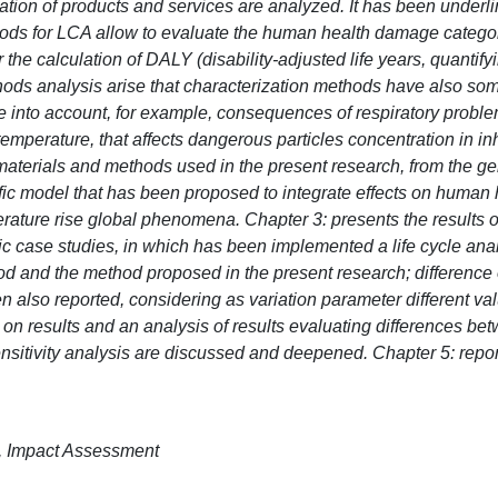
ation of products and services are analyzed. It has been under
ods for LCA allow to evaluate the human health damage categor
the calculation of DALY (disability-adjusted life years, quantify
hods analysis arise that characterization methods have also som
 into account, for example, consequences of respiratory proble
emperature, that affects dangerous particles concentration in in
n materials and methods used in the present research, from the g
ic model that has been proposed to integrate effects on human 
perature rise global phenomena. Chapter 3: presents the results o
ific case studies, in which has been implemented a life cycle ana
 and the method proposed in the present research; difference 
n also reported, considering as variation parameter different va
on results and an analysis of results evaluating differences be
itivity analysis are discussed and deepened. Chapter 5: repor
ge, Impact Assessment