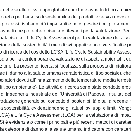
e nelle scelte di sviluppo globale e include aspetti di tipo ambie
retto per l’analisi di sostenibilità dei prodotti e servizi deve c
 e processi risultano più impattanti e poter gestire il miglioramen
aspetti che potrebbero risultare rilevanti per la valutazione. Per 
pata risulta il Life Cycle Assessment per la valutazione della sos
azione della sostenibilità i metodi sviluppati sono diversificati e
mpo di ricerca del cosidetto LCSA (Life Cycle Sustainability Asse
ologia per la contemporanea valutazione di aspetti ambientalli, e
utazione. La presente ricerca si focalizza sulla proposta di miglio
e il danno alla salute umana (caratteristica di tipo sociale), che
iratori dovuti all’innalzamento della temperature media terres
 tipo ambientale). Le attività di ricerca sono state condotte pres
Ingegneria Industriale dell’Università di Padova. I risultati del
troduzione generale sul concetto di sostenibilità e sulla recente
 sostenibilità, evidenziandone gli attuali sviluppi e limiti. Ven
CA) e Life Cycle Assessment (LCA) per la valutazione di impatti
o. Si è evidenziato come i principali e più recenti metodi di caratt
la categoria di danno alla salute umana, indicatore con caratteri