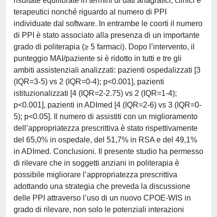
risultate equilibrate in termini di dati anagrafici, clinici e
terapeutici nonché riguardo al numero di PPI
individuate dal software. In entrambe le coorti il numero
di PPI è stato associato alla presenza di un importante
grado di politerapia (≥ 5 farmaci). Dopo l’intervento, il
punteggio MAI/paziente si è ridotto in tutti e tre gli
ambiti assistenziali analizzati: pazienti ospedalizzati [3
(IQR=3-5) vs 2 (IQR=0-4); p<0.001], pazienti
istituzionalizzati [4 (IQR=2-2.75) vs 2 (IQR=1-4);
p<0.001], pazienti in ADImed [4 (IQR=2-6) vs 3 (IQR=0-
5); p<0.05]. Il numero di assistiti con un miglioramento
dell’appropriatezza prescrittiva è stato rispettivamente
del 65,0% in ospedale, del 51,7% in RSA e del 49,1%
in ADImed. Conclusioni. Il presente studio ha permesso
di rilevare che in soggetti anziani in politerapia è
possibile migliorare l’appropriatezza prescrittiva
adottando una strategia che preveda la discussione
delle PPI attraverso l’uso di un nuovo CPOE-WIS in
grado di rilevare, non solo le potenziali interazioni