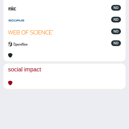
ND
ND
ND
ND
social impact