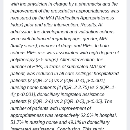
with the physician in charge by a pharmacist and the
improvement of the prescription appropriateness was
measured by the MAI (Medication Appropriateness
Index) prior and after intervention. Results. At
admission, the development and validation cohorts
were well balanced regarding age, gender, MPI
(frailty score), number of drugs and PIPs. In both
cohorts PIPs use was associated with high degree of
polytherapy (≥ 5 drugs). After intervention, the
number of PIPs, in terms of summated MAI per
patient, was reduced in all care settings: hospitalized
patients [3 (IQR=3-5) vs 2 (IQR=0-4); p<0.001],
nursing home patients [4 (IQR=2-2.75) vs 2 (IQR=1-
4); p<0.001], domiciliary integrated assistance
patients [4 (IQR=2-6) vs 3 (IQR=0-5); p<0.05]. The
number of patients with improvement of
appropriateness was respectively 62.0% in hospital,
51.7% in nursing home and 49.1% in domiciliary
integrated assistance. Conclusion. This study