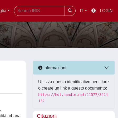
glia
IT
LOGIN
Informazioni
Utilizza questo identificativo per citare
o creare un link a questo documento:
https://hdl.handle.net/11577/3424
132
,
Citazioni
ilità urbana