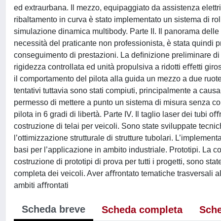
ed extraurbana. Il mezzo, equipaggiato da assistenza elettric
ribaltamento in curva è stato implementato un sistema di roll
simulazione dinamica multibody. Parte II. Il panorama delle
necessità del praticante non professionista, è stata quindi 
conseguimento di prestazioni. La deﬁnizione preliminare di obi
rigidezza controllata ed unità propulsiva a ridotti eﬀetti gir
il comportamento del pilota alla guida un mezzo a due ruote 
tentativi tuttavia sono stati compiuti, principalmente a caus
permesso di mettere a punto un sistema di misura senza cont
pilota in 6 gradi di libertà. Parte IV. Il taglio laser dei tub
costruzione di telai per veicoli. Sono state sviluppate tec
l’ottimizzazione strutturale di strutture tubolari. L’impleme
basi per l’applicazione in ambito industriale. Prototipi. La
costruzione di prototipi di prova per tutti i progetti, sono s
completa dei veicoli. Aver aﬀrontato tematiche trasversali a
ambiti aﬀrontati
Scheda breve
Scheda completa
Sche