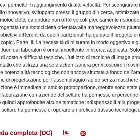
a, permette il raggiungimento di alte velocità. Per scongiurare i
io innovativo, sviluppato presso il gruppo di ricerca, ottimizzato
 motociclette da enduro non oﬀre veicoli precisamente risponden
progettata una motocicletta orientata alla maneggevolezza piutto
ettivi diﬀerenti da quelli tradizionali ha guidato il progetto di 
oscopici. Parte III. La necessità di misurare in modo oggettivo e 
fuori dai laboratori è ormai impellente in ricerca applicata. Sol
a di costo e diﬃcoltà tecniche. L’utilizzo di tecniche di image pr
atto che utilizza una sola action camera per ricostruire i movim
i oﬀre potenzialità tecnologiche non ancora sfruttate a fondo nell’am
niche di progettazione per l’assemblaggio rapido senza maschere 
ntazione è immediata in ambito prototipazione, mentre sono state 
 collaborazione con aziende del settore ha permesso di pervenire 
tate quindi approfondite alcune tematiche indispensabili alla prog
l settore ha permesso di operare un proﬁcuo travaso tecnologico 
da completa (DC)