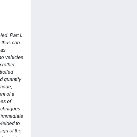
ed. Part I.
, thus can
was
no vehicles
 rather
trolled
d quantify
 made,
nt of a
es of
Techniques
s immediate
yielded to
ign of the