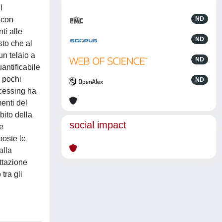
l
 con
ND
ti alle
ND
sto che al
un telaio a
ND
quantiﬁcabile
o pochi
ND
ocessing ha
enti del
bito della
social impact
e
poste le
alla
ettazione
tra gli