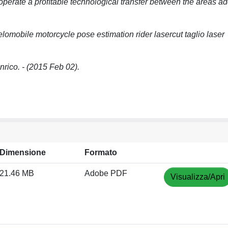
 operate a proﬁtable technological transfer between the areas a
lomobile motorcycle pose estimation rider lasercut taglio laser
Enrico. - (2015 Feb 02).
Dimensione
Formato
21.46 MB
Adobe PDF
Visualizza/Apri