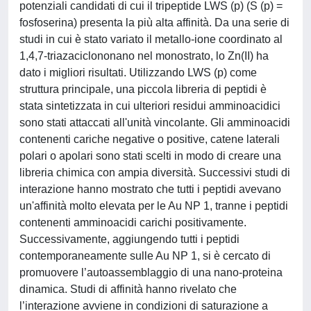
potenziali candidati di cui il tripeptide LWS (p) (S (p) =
fosfoserina) presenta la più alta affinità. Da una serie di
studi in cui è stato variato il metallo-ione coordinato al
1,4,7-triazaciclononano nel monostrato, lo Zn(II) ha
dato i migliori risultati. Utilizzando LWS (p) come
struttura principale, una piccola libreria di peptidi è
stata sintetizzata in cui ulteriori residui amminoacidici
sono stati attaccati all'unità vincolante. Gli amminoacidi
contenenti cariche negative o positive, catene laterali
polari o apolari sono stati scelti in modo di creare una
libreria chimica con ampia diversità. Successivi studi di
interazione hanno mostrato che tutti i peptidi avevano
un'affinità molto elevata per le Au NP 1, tranne i peptidi
contenenti amminoacidi carichi positivamente.
Successivamente, aggiungendo tutti i peptidi
contemporaneamente sulle Au NP 1, si è cercato di
promuovere l’autoassemblaggio di una nano-proteina
dinamica. Studi di affinità hanno rivelato che
l’interazione avviene in condizioni di saturazione a