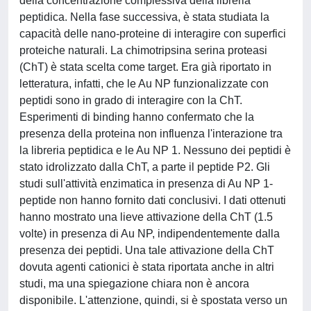
della concentrazione complessiva della libreria
peptidica. Nella fase successiva, è stata studiata la
capacità delle nano-proteine di interagire con superfici
proteiche naturali. La chimotripsina serina proteasi
(ChT) è stata scelta come target. Era già riportato in
letteratura, infatti, che le Au NP funzionalizzate con
peptidi sono in grado di interagire con la ChT.
Esperimenti di binding hanno confermato che la
presenza della proteina non influenza l'interazione tra
la libreria peptidica e le Au NP 1. Nessuno dei peptidi è
stato idrolizzato dalla ChT, a parte il peptide P2. Gli
studi sull'attività enzimatica in presenza di Au NP 1-
peptide non hanno fornito dati conclusivi. I dati ottenuti
hanno mostrato una lieve attivazione della ChT (1.5
volte) in presenza di Au NP, indipendentemente dalla
presenza dei peptidi. Una tale attivazione della ChT
dovuta agenti cationici è stata riportata anche in altri
studi, ma una spiegazione chiara non è ancora
disponibile. L'attenzione, quindi, si è spostata verso un