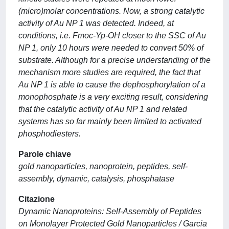
(micro)molar concentrations. Now, a strong catalytic
activity of Au NP 1 was detected. Indeed, at
conditions, i.e. Fmoc-Yp-OH closer to the SSC of Au
NP 1, only 10 hours were needed to convert 50% of
substrate. Although for a precise understanding of the
mechanism more studies are required, the fact that
Au NP 1 is able to cause the dephosphorylation of a
monophosphate is a very exciting result, considering
that the catalytic activity of Au NP 1 and related
systems has so far mainly been limited to activated
phosphodiesters.
Parole chiave
gold nanoparticles, nanoprotein, peptides, self-
assembly, dynamic, catalysis, phosphatase
Citazione
Dynamic Nanoproteins: Self-Assembly of Peptides
on Monolayer Protected Gold Nanoparticles / Garcia