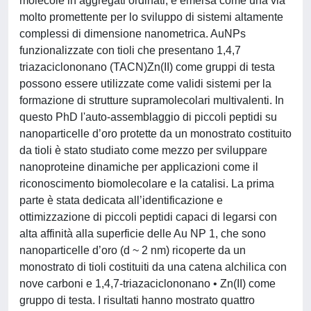
molecole in aggregati ordinati, è emersa come una via
molto promettente per lo sviluppo di sistemi altamente
complessi di dimensione nanometrica. AuNPs
funzionalizzate con tioli che presentano 1,4,7
triazaciclononano (TACN)Zn(II) come gruppi di testa
possono essere utilizzate come validi sistemi per la
formazione di strutture supramolecolari multivalenti. In
questo PhD l'auto-assemblaggio di piccoli peptidi su
nanoparticelle d’oro protette da un monostrato costituito
da tioli è stato studiato come mezzo per sviluppare
nanoproteine dinamiche per applicazioni come il
riconoscimento biomolecolare e la catalisi. La prima
parte è stata dedicata all’identificazione e
ottimizzazione di piccoli peptidi capaci di legarsi con
alta affinità alla superficie delle Au NP 1, che sono
nanoparticelle d’oro (d ~ 2 nm) ricoperte da un
monostrato di tioli costituiti da una catena alchilica con
nove carboni e 1,4,7-triazaciclononano • Zn(II) come
gruppo di testa. I risultati hanno mostrato quattro