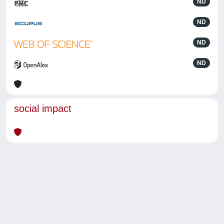
ND
ND
ND
ND
social impact
Powered by
IRIS
-
about IRIS
-