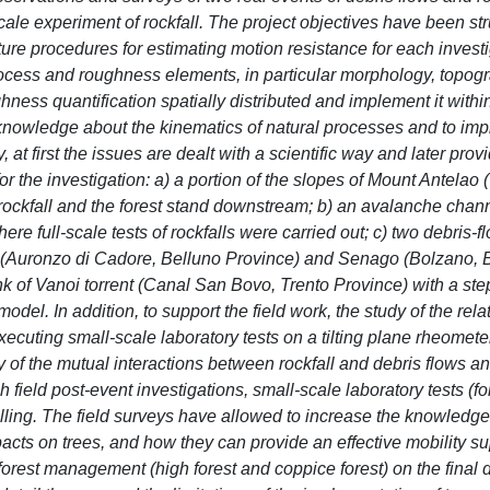
cale experiment of rockfall. The project objectives have been st
erature procedures for estimating motion resistance for each invest
rocess and roughness elements, in particular morphology, topog
ness quantification spatially distributed and implement it withi
n knowledge about the kinematics of natural processes and to im
t first the issues are dealt with a scientific way and later prov
r the investigation: a) a portion of the slopes of Mount Antelao 
rockfall and the forest stand downstream; b) an avalanche chann
e full-scale tests of rockfalls were carried out; c) two debris-f
e (Auronzo di Cadore, Belluno Province) and Senago (Bolzano, 
bank of Vanoi torrent (Canal San Bovo, Trento Province) with a ste
odel. In addition, to support the field work, the study of the rela
uting small-scale laboratory tests on a tilting plane rheometer
y of the mutual interactions between rockfall and debris flows an
h field post-event investigations, small-scale laboratory tests (fo
ling. The field surveys have allowed to increase the knowledge
cts on trees, and how they can provide an effective mobility s
forest management (high forest and coppice forest) on the final 