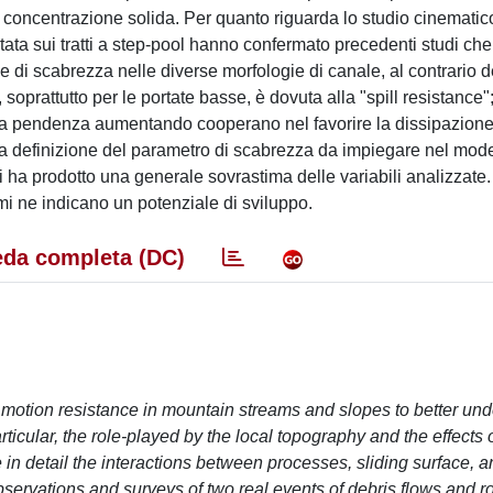
 concentrazione solida. Per quanto riguarda lo studio cinematic
tata sui tratti a step-pool hanno confermato precedenti studi ch
e di scabrezza nelle diverse morfologie di canale, al contrario d
soprattutto per le portate basse, è dovuta alla "spill resistance";
a pendenza aumentando cooperano nel favorire la dissipazione 
la definizione del parametro di scabrezza da impiegare nel mode
ha prodotto una generale sovrastima delle variabili analizzate.
i ne indicano un potenziale di sviluppo.
da completa (DC)
 motion resistance in mountain streams and slopes to better un
icular, the role-played by the local topography and the effects o
e in detail the interactions between processes, sliding surface, 
bservations and surveys of two real events of debris flows and ro