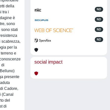
comprendere
tti della
ND
 tra i
ndagine è
ND
ltre, sono
o sono stati
ND
 resistenza
ND
di scabrezza,
ogia per la
 terreno e
e conoscenze
social impact
 di
 Belluno)
nga presente
caduta
 di Cadore,
i (Canal
to del
t di