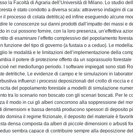
esso la Facoltà di Agraria dell’Università di Milano. Lo studio de
a foresta è stato condotto a diversa scala: attraverso indagini di 
er il processo di colata detritica) ed infine eseguendo alcune mo
re le conoscenze sui danni prodotti dall’impatto dei massi e dei
do in cui possono fornire, con la loro presenza, un’effettiva azio
ntito di esaminare l’effetto complessivo del popolamento foresta
n funzione del tipo di governo (a fustaia o a ceduo). Le modella
lio le modalità e le limitazioni dell’implementazione della co
ambia il potere di protezione offerto da un soprassuolo forestale
ppo, cioè nel medio/lungo periodo. I software impiegati sono stat
ate detritiche. Le evidenze di campo e le simulazioni in laborato
ustiva influenzi i processi deposizionali del crollo di roccia e 
crescita del popolamento forestale a modelli di simulazione numer
onto tra lo scenario non boscato con gli scenari boscati. Per le c
nza il modo in cui gli alberi concorrono alla soppressione del m
di dimensioni e bassa densità producono spessori di deposito pi
 domina il regime frizionale, il deposito del materiale è favorit
resta densa composta da alberi di piccole dimensioni o arbusti f
a ceduo sembra capace di contribuire sempre alla deposizione del