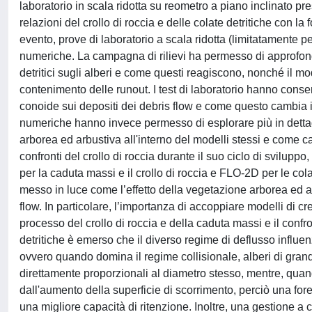
laboratorio in scala ridotta su reometro a piano inclinato pr
relazioni del crollo di roccia e delle colate detritiche con l
evento, prove di laboratorio a scala ridotta (limitatamente p
numeriche. La campagna di rilievi ha permesso di approfondi
detritici sugli alberi e come questi reagiscono, nonché il mo
contenimento delle runout. I test di laboratorio hanno conse
conoide sui depositi dei debris flow e come questo cambia i
numeriche hanno invece permesso di esplorare più in dettag
arborea ed arbustiva all'interno del modelli stessi e come c
confronti del crollo di roccia durante il suo ciclo di svilu
per la caduta massi e il crollo di roccia e FLO-2D per le col
messo in luce come l’effetto della vegetazione arborea ed arb
flow. In particolare, l’importanza di accoppiare modelli di 
processo del crollo di roccia e della caduta massi e il confr
detritiche è emerso che il diverso regime di deflusso influe
ovvero quando domina il regime collisionale, alberi di gran
direttamente proporzionali al diametro stesso, mentre, quando
dall'aumento della superficie di scorrimento, perciò una fo
una migliore capacità di ritenzione. Inoltre, una gestione 