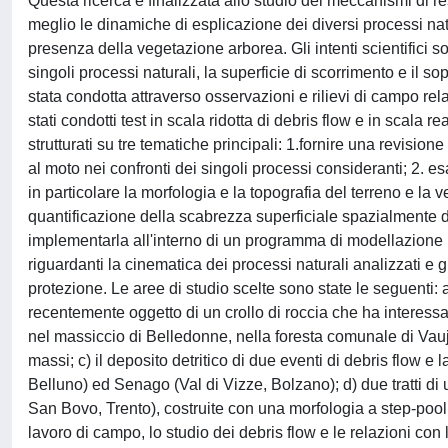
Questa ricerca è finalizzata allo studio dei meccanismi di 
meglio le dinamiche di esplicazione dei diversi processi natura
presenza della vegetazione arborea. Gli intenti scientifici so
singoli processi naturali, la superficie di scorrimento e il 
stata condotta attraverso osservazioni e rilievi di campo relat
stati condotti test in scala ridotta di debris flow e in scala r
strutturati su tre tematiche principali: 1.fornire una revisione
al moto nei confronti dei singoli processi consideranti; 2. es
in particolare la morfologia e la topografia del terreno e l
quantificazione della scabrezza superficiale spazialmente dist
implementarla all'interno di un programma di modellazione 
riguardanti la cinematica dei processi naturali analizzati e g
protezione. Le aree di studio scelte sono state le seguenti
recentemente oggetto di un crollo di roccia che ha interess
nel massiccio di Belledonne, nella foresta comunale di Vauj
massi; c) il deposito detritico di due eventi di debris flow 
Belluno) ed Senago (Val di Vizze, Bolzano); d) due tratti di
San Bovo, Trento), costruite con una morfologia a step-pool, 
lavoro di campo, lo studio dei debris flow e le relazioni co