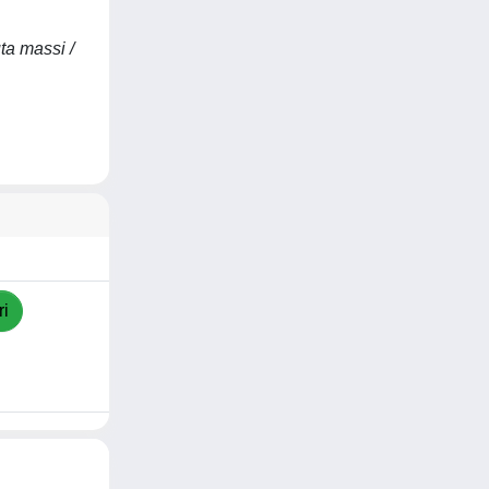
ta massi /
ri