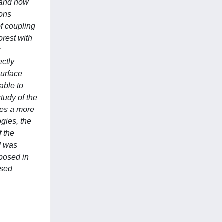
s and how
ions
of coupling
orest with
y
ectly
surface
able to
tudy of the
des a more
gies, the
f the
ed was
posed in
osed