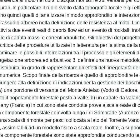
resistenza al moto nei corsi d’acqua montani e sui versanti per 
li. In particolare il ruolo svolto dalla topografia locale e gli effe
no quindi quelli di analizzare in modo approfondito le interazioni
soprassuolo arboreo nella definizione delle resistenza al moto. L’i
ivi a due eventi reali di debris flow ed un evento di rockfall; ino
eale di caduta massi e correnti idrauliche. Gli obiettivi del progett
 critica delle procedure utilizzate in letteratura per la stima della
aminare le possibili interrelazioni tra il processo e gli elementi 
a vegetazione arborea ed arbustiva; 3. definire una nuova metodol
ribuita, in grado di rappresentare gli effetti dell’irregolarità del
numerica. Scopo finale della ricerca è quello di approfondire l
iungere alla definizione di indicazioni per la gestione dei boschi
: a) una porzione di versante del Monte Antelao (Vodo di Cadore,
ato il popolamento forestale posto a valle; b) un canale da vala
any (Francia) in cui sono state condotte prove a scala reale di 
e la componente forestale coinvolta lungo i rii Somprade (Auronzo
 una scala di rimonta per pesci collocata a lato del Torrente Vano
assimilabili ad un modello fisico a scala reale. Inoltre, a suppor
n la componente forestale sono state approfondite conducendo tes