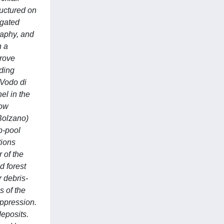
ructured on
igated
raphy, and
n a
prove
iding
(Vodo di
el in the
low
Bolzano)
p-pool
tions
 of the
d forest
r debris-
s of the
uppression.
deposits.