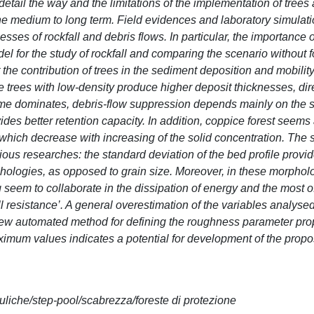
etail the way and the limitations of the implementation of tree
the medium to long term. Field evidences and laboratory simulat
sses of rockfall and debris flows. In particular, the importance 
 for the study of rockfall and comparing the scenario without f
 the contribution of trees in the sediment deposition and mobilit
 trees with low-density produce higher deposit thicknesses, dir
gime dominates, debris-flow suppression depends mainly on the 
vides better retention capacity. In addition, coppice forest seems 
 which decrease with increasing of the solid concentration. The s
ous researches: the standard deviation of the bed profile provi
hologies, as opposed to grain size. Moreover, in these morpholo
seem to collaborate in the dissipation of energy and the most o
ill resistance’. A general overestimation of the variables analys
ew automated method for defining the roughness parameter pro
ximum values indicates a potential for development of the prop
rauliche/step-pool/scabrezza/foreste di protezione