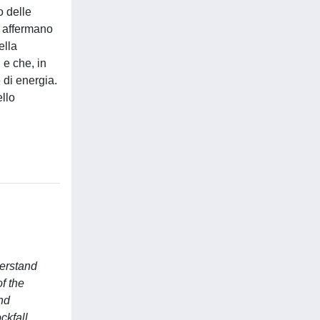
o delle
e affermano
ella
 e che, in
di energia.
llo
derstand
f the
and
ckfall