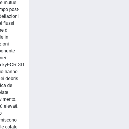
lle mutue
campo post-
dellazioni
 flussi
ne di
le in
zioni
mponente
 nei
i RockyFOR-3D
rio hanno
dei debris
ica del
olate
ovimento,
ù elevati,
o
orniscono
le colate