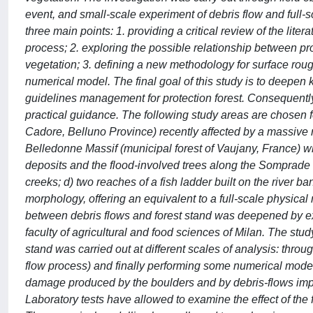
event, and small-scale experiment of debris flow and full-s
three main points: 1. providing a critical review of the lit
process; 2. exploring the possible relationship between p
vegetation; 3. defining a new methodology for surface rough
numerical model. The final goal of this study is to deepe
guidelines management for protection forest. Consequently, a
practical guidance. The following study areas are chosen fo
Cadore, Belluno Province) recently affected by a massive 
Belledonne Massif (municipal forest of Vaujany, France) wher
deposits and the flood-involved trees along the Somprad
creeks; d) two reaches of a fish ladder built on the river 
morphology, offering an equivalent to a full-scale physical m
between debris flows and forest stand was deepened by exec
faculty of agricultural and food sciences of Milan. The stud
stand was carried out at different scales of analysis: throug
flow process) and finally performing some numerical model
damage produced by the boulders and by debris-flows impa
Laboratory tests have allowed to examine the effect of the 