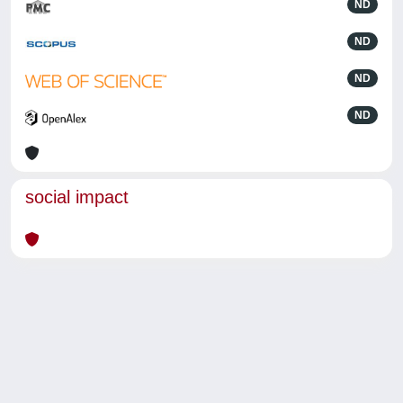
ND
ND
ND
ND
social impact
Powered by
IRIS
-
about IRIS
-