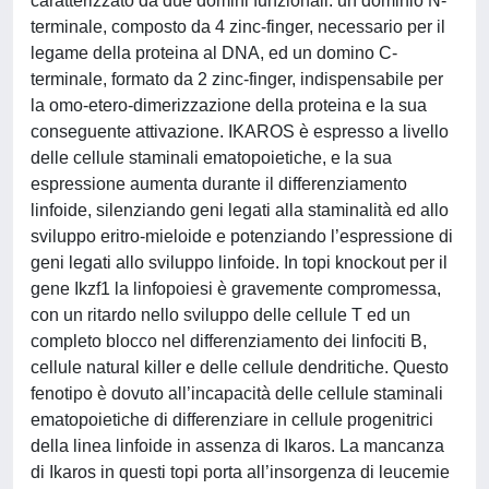
caratterizzato da due domini funzionali: un dominio N-
terminale, composto da 4 zinc-finger, necessario per il
legame della proteina al DNA, ed un domino C-
terminale, formato da 2 zinc-finger, indispensabile per
la omo-etero-dimerizzazione della proteina e la sua
conseguente attivazione. IKAROS è espresso a livello
delle cellule staminali ematopoietiche, e la sua
espressione aumenta durante il differenziamento
linfoide, silenziando geni legati alla staminalità ed allo
sviluppo eritro-mieloide e potenziando l’espressione di
geni legati allo sviluppo linfoide. In topi knockout per il
gene Ikzf1 la linfopoiesi è gravemente compromessa,
con un ritardo nello sviluppo delle cellule T ed un
completo blocco nel differenziamento dei linfociti B,
cellule natural killer e delle cellule dendritiche. Questo
fenotipo è dovuto all’incapacità delle cellule staminali
ematopoietiche di differenziare in cellule progenitrici
della linea linfoide in assenza di Ikaros. La mancanza
di Ikaros in questi topi porta all’insorgenza di leucemie