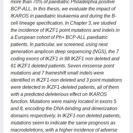
more than 70% of paediatric Philadelphia positive
BCP-ALL. In this thesis, we evaluate the impact of
IKAROS in paediatric leukaemia and during the B-
cell lineage specification. In Chapter 3, we studied
the incidence of IKZF1 point mutations and indels in
a European cohort of Ph+ BCP-ALL paediatric
patients. In particular, we screened, using next
generation amplicon deep sequencing (NGS), the 7
coding exons of IKZF1 in 98 IKZF1 non deleted and
61 IKZF1 deleted patients. Seven missense point
mutations and 7 frameshift small indels were
identified in IKZF1-non deleted and 3 point mutations
were detected in IKZF1-deleted patients, all of them
with a predicted deleterious effect on IKAROS
function. Mutations were mainly located in exons 5
and 8, encoding the DNA-binding and dimerization
domains respectively. In IKZF1-non deleted patients,
mutations seem to indicate the same prognosis as
macrodeletions, with a higher incidence of adverse