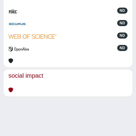
ND
ND
ND
ND
social impact