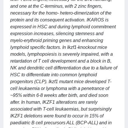
and one at the C-terminus, with 2 zinc fingers,
necessary for the homo- hetero-dimerization of the
protein and its consequent activation. IKAROS is
expressed in HSC and during lymphoid commitment
expression increases, silencing stemness and
myelo-erythroid priming genes and enhancing
lymphoid specific factors. In Ikzf1-knockout mice
models, lymphopoiesis is severely impaired, with a
retardation of T cell development and a block in B,
NK and dendritic cell differentiation due to a failure of
HSC to differentiate into common lymphoid
progenitors (CLP). Ikzf1 mutant mice developed T-
cell leukaemia or lymphoma with a penetrance of
~95% within 6-8 weeks after birth, and died soon
after. In human, IKZF1 alterations are rarely
associated with T-cell leukaemias, but surprisingly
IKZF1 deletions were found to occur in 15% of
paediatric B cell precursors ALL (BCP-ALL) and in