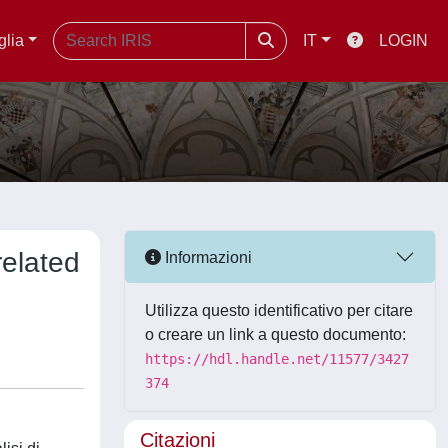
glia
IT
LOGIN
related
Informazioni
Utilizza questo identificativo per citare
o creare un link a questo documento:
https://hdl.handle.net/11577/3427
374
Citazioni