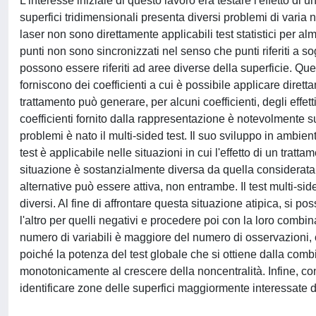
L'interesse iniziale di questo lavoro era testare l'effetto di 
superfici tridimensionali presenta diversi problemi di varia na
laser non sono direttamente applicabili test statistici per alme
punti non sono sincronizzati nel senso che punti riferiti a s
possono essere riferiti ad aree diverse della superficie. Qu
forniscono dei coefficienti a cui è possibile applicare dirett
trattamento può generare, per alcuni coefficienti, degli effetti
coefficienti fornito dalla rappresentazione è notevolmente su
problemi è nato il multi-sided test. Il suo sviluppo in ambi
test è applicabile nelle situazioni in cui l'effetto di un tratt
situazione è sostanzialmente diversa da quella considerata n
alternative può essere attiva, non entrambe. Il test multi-s
diversi. Al fine di affrontare questa situazione atipica, si pos
l'altro per quelli negativi e procedere poi con la loro combi
numero di variabili è maggiore del numero di osservazioni, co
poiché la potenza del test globale che si ottiene dalla comb
monotonicamente al crescere della noncentralità. Infine, con
identificare zone delle superfici maggiormente interessate d