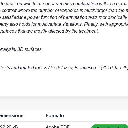
en to proceed with their nonparametric combination within a perm
he context where the number of variables is muchlarger than the 
re satisfied,the power function of permutation tests monotonicall
rty also holds for multivariate situations. Finally, with appropri
 surfaces that are mostly affected by the treatment.
 analysis, 3D surfaces
tests and related topics / Bertoluzzo, Francesco. - (2010 Jan 28
Dimensione
Formato
92.28 kB
Adobe PDF