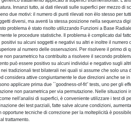
un generico trattamento applicato a superfici tridimensionali. L'ana
tura. Innanzi tutto, ai dati rilevati sulle superfici per mezzo di s
no due motivi: il numero di punti rilevati non èlo stesso per tutti 
oggetti diversi, ma aventi la stessa posizione nella sequenza digi
esto problema è stato risolto utilizzando Funzioni a Base Radial
amente le procedure statistiche. Il problema è complicato dal fatto
 positivi su alcuni soggetti e negativi su altri e inoltre il numero 
periore al numero delle osservazioni. Per risolvere il primo di q
ente non parametrico ha contribuito a risolvere il secondo proble
amento può essere positivo su alcuni individui e negativo sugli altri
ei tradizionali test bilaterali nei quali si assume che solo una 
ided considera attive congiuntamente le due direzioni anche se in
sono applicare prima due ``goodness-of-fit'' tests, uno per gli effet
nazione non parametrica per via permutazione. Nelle situazioni in 
me nell'analisi di superfici, è conveniente utilizzare i test di 
inazione dei test parziali, fatte salve alcune condizioni, aument
 opportune tecniche di correzione per la molteplicità è possibil
al trattamento.