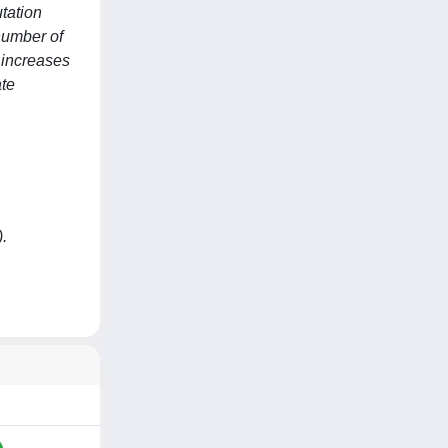
utation
number of
y increases
ate
).