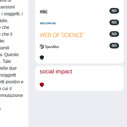
lisi di
cansioni
ND
i soggetti, i
tale,
ND
e che
 che il
ND
dei
ND
uesti
ma. Questo
. Tale
delle due
social impact
 soggetti
ti positivi e
cui il
permutazione
a
e