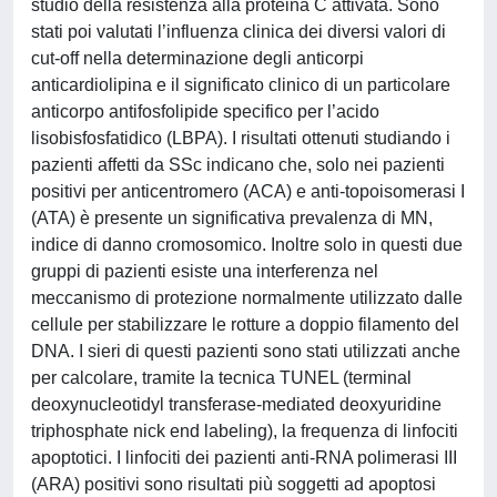
studio della resistenza alla proteina C attivata. Sono
stati poi valutati l’influenza clinica dei diversi valori di
cut-off nella determinazione degli anticorpi
anticardiolipina e il significato clinico di un particolare
anticorpo antifosfolipide specifico per l’acido
lisobisfosfatidico (LBPA). I risultati ottenuti studiando i
pazienti affetti da SSc indicano che, solo nei pazienti
positivi per anticentromero (ACA) e anti-topoisomerasi I
(ATA) è presente un significativa prevalenza di MN,
indice di danno cromosomico. Inoltre solo in questi due
gruppi di pazienti esiste una interferenza nel
meccanismo di protezione normalmente utilizzato dalle
cellule per stabilizzare le rotture a doppio filamento del
DNA. I sieri di questi pazienti sono stati utilizzati anche
per calcolare, tramite la tecnica TUNEL (terminal
deoxynucleotidyl transferase-mediated deoxyuridine
triphosphate nick end labeling), la frequenza di linfociti
apoptotici. I linfociti dei pazienti anti-RNA polimerasi III
(ARA) positivi sono risultati più soggetti ad apoptosi