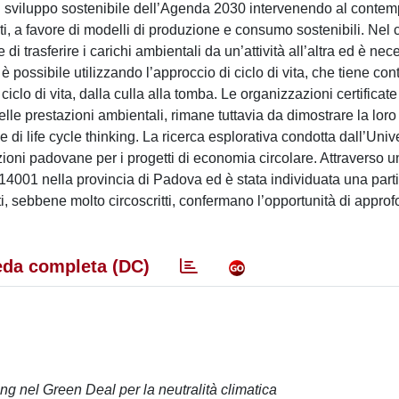
i di sviluppo sostenibile dell’Agenda 2030 intervenendo al conte
fiuti, a favore di modelli di produzione e consumo sostenibili. Nel
di trasferire i carichi ambientali da un’attività all’altra ed è nec
possibile utilizzando l’approccio di ciclo di vita, che tiene con
 ciclo di vita, dalla culla alla tomba. Le organizzazioni certifica
elle prestazioni ambientali, rimane tuttavia da dimostrare la loro
e di life cycle thinking. La ricerca esplorativa condotta dall’Unive
zioni padovane per i progetti di economia circolare. Attraverso u
O 14001 nella provincia di Padova ed è stata individuata una part
ultati, sebbene molto circoscritti, confermano l’opportunità di appro
da completa (DC)
king nel Green Deal per la neutralità climatica