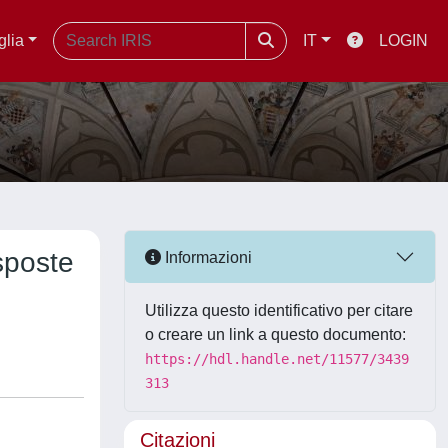
glia
IT
LOGIN
sposte
Informazioni
Utilizza questo identificativo per citare
o creare un link a questo documento:
https://hdl.handle.net/11577/3439
313
Citazioni