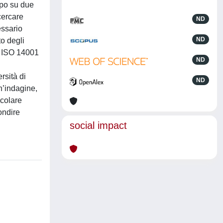
mpo su due
 cercare
ND
essario
ND
to degli
te ISO 14001
ND
rsità di
ND
n’indagine,
icolare
fondire
social impact