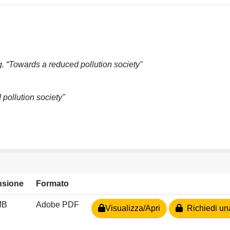
Towards a reduced pollution society"
ollution society"
nsione
Formato
MB
Adobe PDF
Visualizza/Apri
Richiedi un