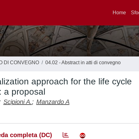
Home
Sfo
TO DI CONVEGNO
04.02 - Abstract in atti di convegno
zation approach for the life cycle
r: a proposal
;
Scipioni A.
;
Manzardo A
da completa (DC)