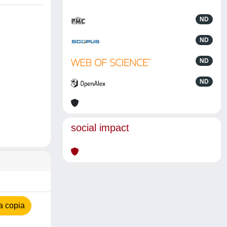
ND
ND
ND
ND
social impact
a copia