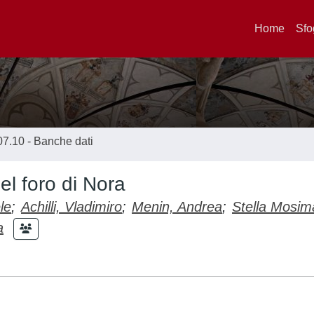
Home
Sfo
07.10 - Banche dati
del foro di Nora
le
;
Achilli, Vladimiro
;
Menin, Andrea
;
Stella Mosim
a