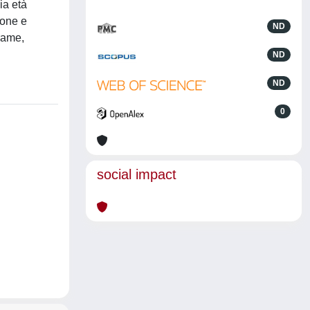
ia età
ione e
ND
frame,
ND
ND
0
social impact