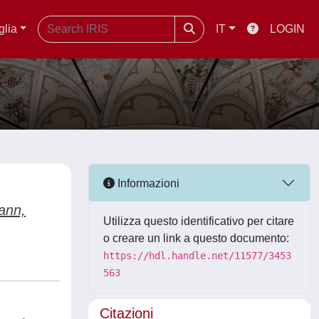
glia
IT
LOGIN
Informazioni
ann,
Utilizza questo identificativo per citare
o creare un link a questo documento:
https://hdl.handle.net/11577/3453
563
Citazioni