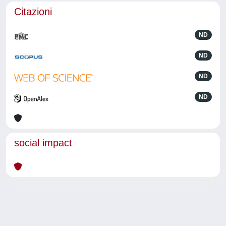
Citazioni
ND
ND
ND
ND
social impact