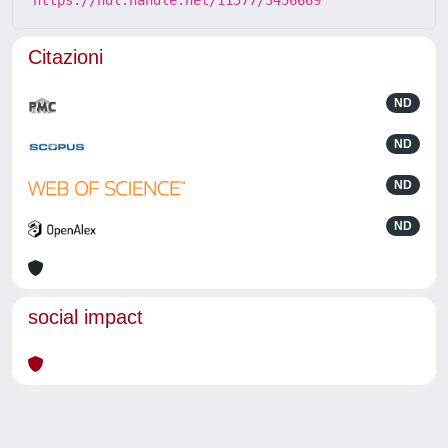
Citazioni
ND
ND
ND
ND
social impact