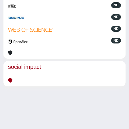
ND
ND
ND
ND
social impact
Powered by
IRIS
-
about IRIS
-