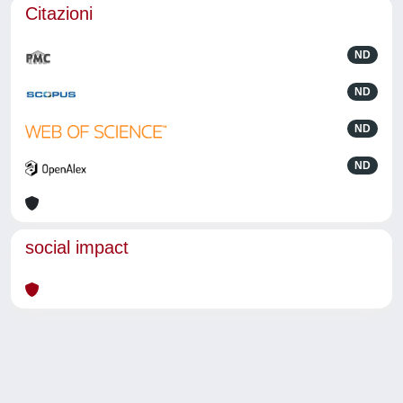
Citazioni
ND
ND
ND
ND
social impact