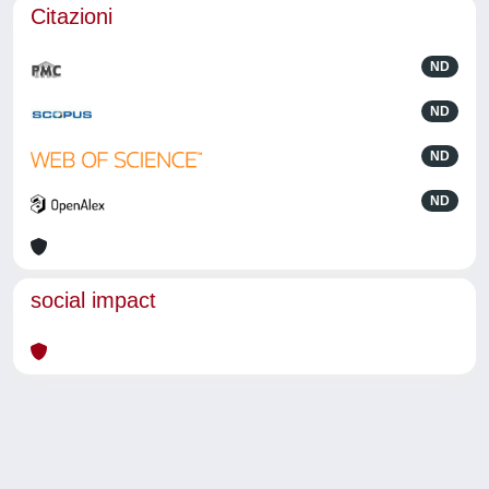
Citazioni
ND
ND
ND
ND
social impact