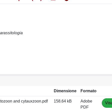
arassitologia
Dimensione
Formato
ozoon and cytauxzoon.pdf
158.64 kB
Adobe
Vis
PDF