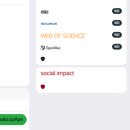
ND
ND
ND
ND
social impact
ualizza/Apri