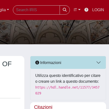
glia
IT
LOGIN
 OF
Informazioni
Utilizza questo identificativo per citare
o creare un link a questo documento:
https://hdl.handle.net/11577/3457
029
Citazioni