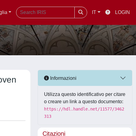
glia
IT
LOGIN
woven
Informazioni
Utilizza questo identificativo per citare
o creare un link a questo documento:
https://hdl.handle.net/11577/3462
313
Citazioni