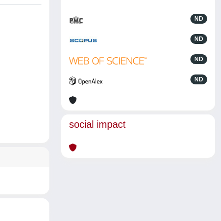
ND
ND
ND
ND
social impact