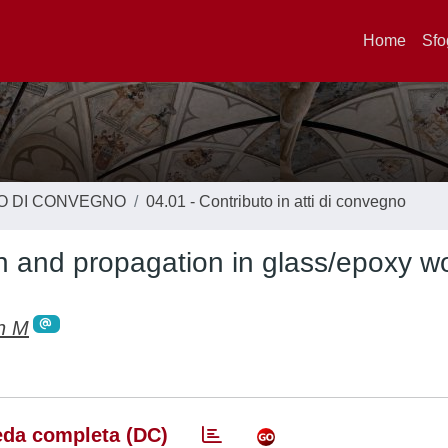
Home
Sfo
TO DI CONVEGNO
04.01 - Contributo in atti di convegno
tion and propagation in glass/epoxy 
n M
da completa (DC)