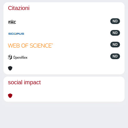
Citazioni
ND
ND
ND
ND
social impact