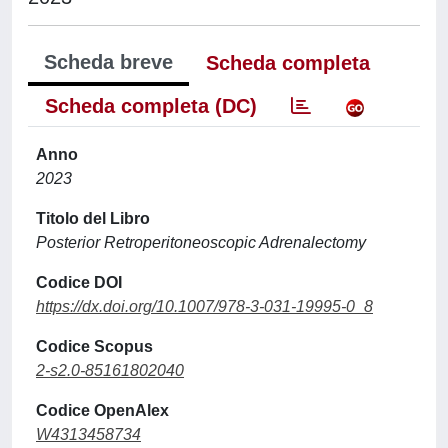
Scheda breve
Scheda completa
Scheda completa (DC)
Anno
2023
Titolo del Libro
Posterior Retroperitoneoscopic Adrenalectomy
Codice DOI
https://dx.doi.org/10.1007/978-3-031-19995-0_8
Codice Scopus
2-s2.0-85161802040
Codice OpenAlex
W4313458734