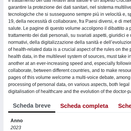
Il trattamento dei dati relativi alla salute è un aspetto cruci
garantire la protezione dei dati sanitari, nel sistema multiliv
tecnologiche che si susseguono sempre più in velocità e, s
19, della necessità di collaborare, fra Paesi diversi, e di mett
salute. Le pagine di questo volume accolgono il dibattito a più
trattamento dei dati personali, su svariati aspetti, giuridici
normativi, della digitalizzazione della sanità e dell’evoluzi
of health-related data is a crucial aspect of the rules on the
health data, in the multilevel system of sources, must take i
another at an ever-increasing speed and, especially follow
collaborate, between different countries, and to make resourc
pages of this volume welcome a multi-voice debate, among sc
processing of personal data, on various aspects, both legal a
digitalisation of healthcare and the evolution of the doctor-p
Scheda breve
Scheda completa
Sche
Anno
2023