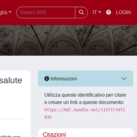
glia
IT
LOGIN
salute
Informazioni
Utilizza questo identificativo per citare
o creare un link a questo documento:
https://hdl.handle.net/11577/3471
035
Citazioni