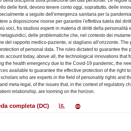
ale della disciplina sulla protezione dei dati personali. Le regole 
ello delle fonti, devono tenere conto oggi, soprattutto, delle inno
pecialmente a seguito dell'emergenza sanitaria per la pandemia
ere a disposizione risorse per garantire l'effettiva tutela del dirit
 voci, fra studiosi esperti in materia di diritti della personalità 
 e metagiuridici, delle problematiche che, nel contesto dei mutame
one del rapporto medico-paziente, si stagliano all’orizzonte. The
 protection of personal data. The rules dictated to guarantee the p
nto account today, above all, the technological innovations that 
ing the health emergency due to the Covid-19 pandemic, the nee
es available to guarantee the effective protection of the right t
holars who are experts in the field of personality rights and th
nd meta-legal, of the issues that, in the context of regulatory c
atient relationship, are looming on the horizon.
da completa (DC)