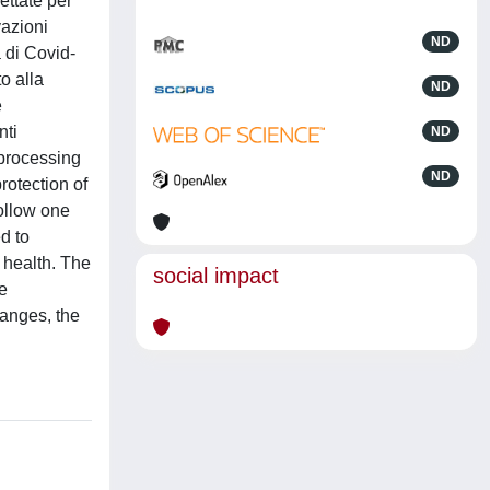
dettate per
vazioni
ND
 di Covid-
to alla
ND
e
nti
ND
 processing
ND
rotection of
follow one
d to
o health. The
social impact
e
hanges, the