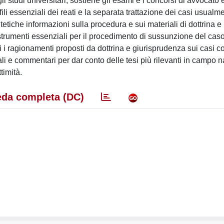
gli studi universitari, sostiene gli esami e i concorsi di avvocato
ili essenziali dei reati e la separata trattazione dei casi usualm
intetiche informazioni sulla procedura e sui materiali di dottrina e
i strumenti essenziali per il procedimento di sussunzione del cas
lli i ragionamenti proposti da dottrina e giurisprudenza sui casi c
ali e commentari per dar conto delle tesi più rilevanti in campo 
timità.
da completa (DC)