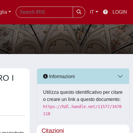
glia
IT
LOGIN
O I
Informazioni
Utilizza questo identificativo per citare
o creare un link a questo documento:
https://hdl.handle.net/11577/3478
118
Citazioni