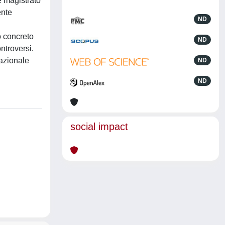
 e magistrato
ente
ND
o concreto
ND
ontroversi.
nazionale
ND
ND
social impact