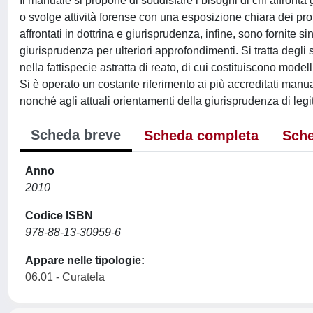
Il manuale si propone di soddisfare i bisogni di chi affronta 
o svolge attività forense con una esposizione chiara dei prof
affrontati in dottrina e giurisprudenza, infine, sono fornite s
giurisprudenza per ulteriori approfondimenti. Si tratta degl
nella fattispecie astratta di reato, di cui costituiscono mode
Si è operato un costante riferimento ai più accreditati manu
nonché agli attuali orientamenti della giurisprudenza di legit
Scheda breve
Scheda completa
Sche
Anno
2010
Codice ISBN
978-88-13-30959-6
Appare nelle tipologie:
06.01 - Curatela