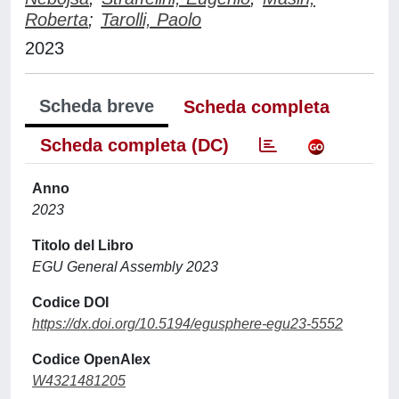
Roberta
;
Tarolli, Paolo
2023
Scheda breve
Scheda completa
Scheda completa (DC)
Anno
2023
Titolo del Libro
EGU General Assembly 2023
Codice DOI
https://dx.doi.org/10.5194/egusphere-egu23-5552
Codice OpenAlex
W4321481205