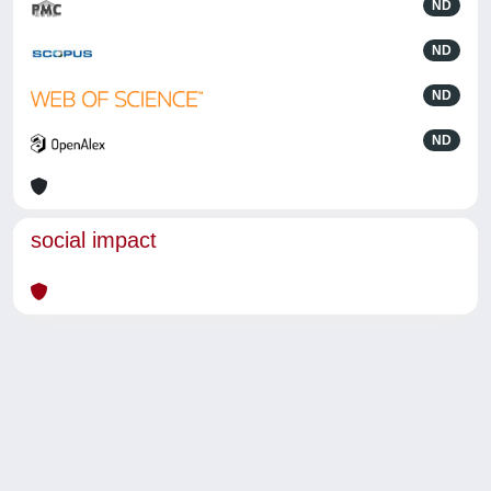
ND
ND
ND
ND
social impact
Powered by
IRIS
-
about IRIS
-