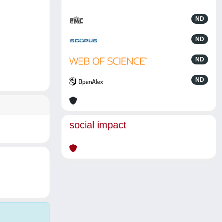
ND
ND
ND
ND
social impact