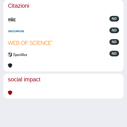
Citazioni
ND
ND
ND
ND
social impact