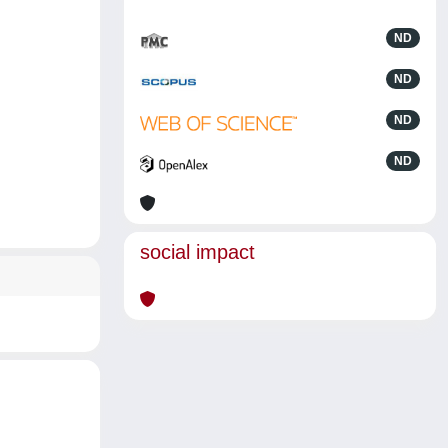
ND
ND
ND
ND
social impact