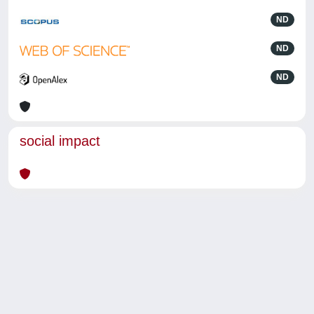
ND
ND
ND
social impact
Powered by
IRIS
-
about IRIS
-
Utilizzo dei cookie
-
Privacy
Copyright © 2026