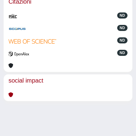
Citazioni
ND
ND
ND
ND
social impact