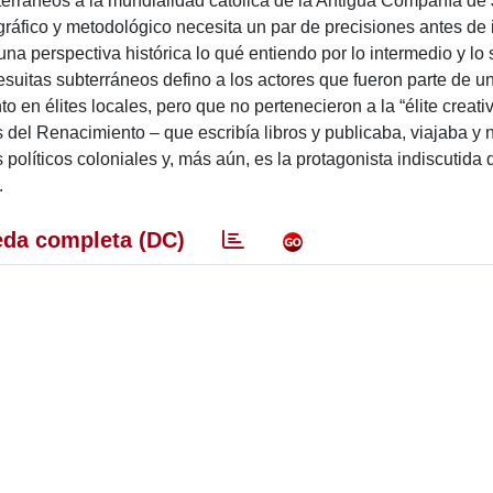
bterráneos a la mundialidad católica de la Antigua Compañía de
ráfico y metodológico necesita un par de precisiones antes de 
na perspectiva histórica lo qué entiendo por lo intermedio y lo
suitas subterráneos defino a los actores que fueron parte de u
o en élites locales, pero que no pertenecieron a la “élite creati
s del Renacimiento – que escribía libros y publicaba, viajaba y
políticos coloniales y, más aún, es la protagonista indiscutida 
.
da completa (DC)