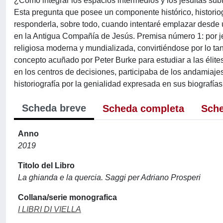
¿Cómo integrar los espacios intermedios y los jesuitas su
Esta pregunta que posee un componente histórico, historiog
responderla, sobre todo, cuando intentaré emplazar desde u
en la Antigua Compañía de Jesús. Premisa número 1: por je
religiosa moderna y mundializada, convirtiéndose por lo tant
concepto acuñado por Peter Burke para estudiar a las élite
en los centros de decisiones, participaba de los andamiajes 
historiografía por la genialidad expresada en sus biografías
Scheda breve
Scheda completa
Sche
Anno
2019
Titolo del Libro
La ghianda e la quercia. Saggi per Adriano Prosperi
Collana/serie monografica
I LIBRI DI VIELLA