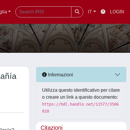
glia
IT
LOGIN
pañía
Informazioni
Utilizza questo identificativo per citare
o creare un link a questo documento:
https://hdl.handle.net/11577/3506
810
Citazioni