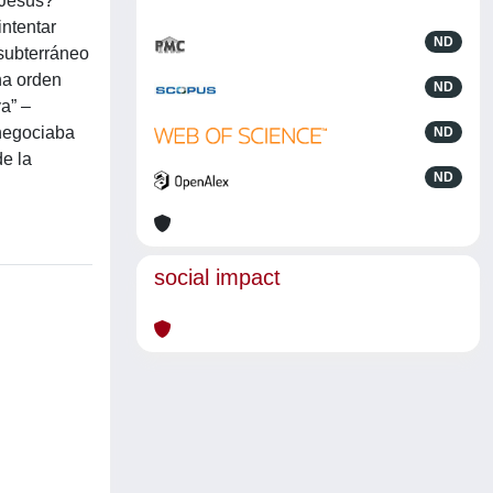
 Jesús?
intentar
ND
 subterráneo
na orden
ND
va” –
 negociaba
ND
de la
ND
social impact