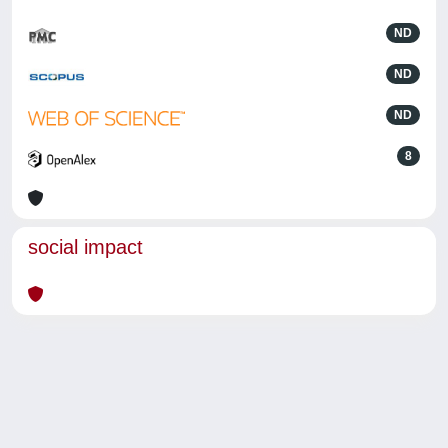
ND
ND
ND
8
social impact