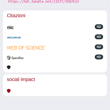
https://hdl.handle.net/11577/3507613
Citazioni
ND
ND
ND
ND
social impact