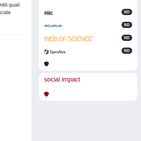
tili quali
ciale
ND
ND
ND
ND
social impact