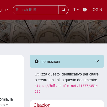
glia
IT
LOGIN
Informazioni
Utilizza questo identificativo per citare
o creare un link a questo documento:
https://hdl.handle.net/11577/3514
285
omia, la
Citazioni
ata e