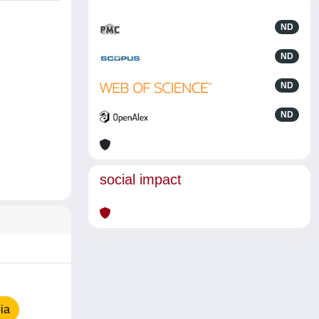
ND
ND
ND
ND
social impact
ia