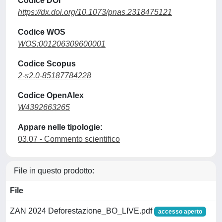
Codice DOI
https://dx.doi.org/10.1073/pnas.2318475121
Codice WOS
WOS:001206309600001
Codice Scopus
2-s2.0-85187784228
Codice OpenAlex
W4392663265
Appare nelle tipologie:
03.07 - Commento scientifico
File in questo prodotto:
File
ZAN 2024 Deforestazione_BO_LIVE.pdf
accesso aperto