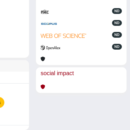
ND
ND
ND
ND
social impact
a