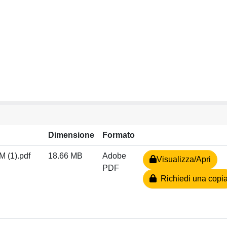
Dimensione
Formato
M (1).pdf
18.66 MB
Adobe
Visualizza/Apri
PDF
Richiedi una copi