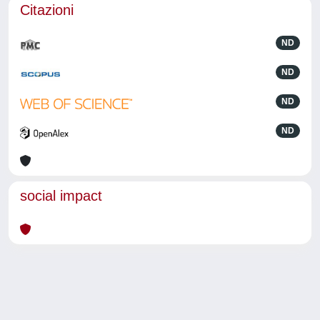
Citazioni
ND
ND
ND
ND
social impact