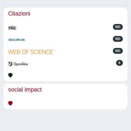
Citazioni
ND
ND
ND
6
social impact